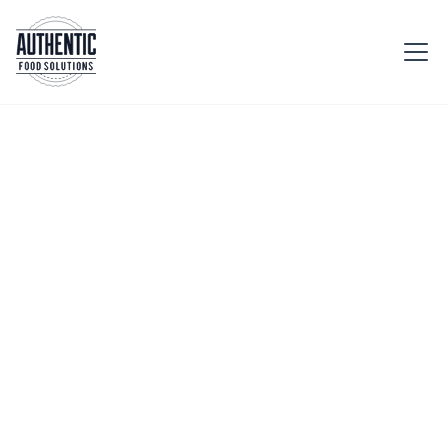
Startseite
Produkte
Brüsseler Waffeln
Servieren Sie köstliche,
knusprige Waffeln, die
schnell und einfach
zuzubereiten und zu
belegen sind.