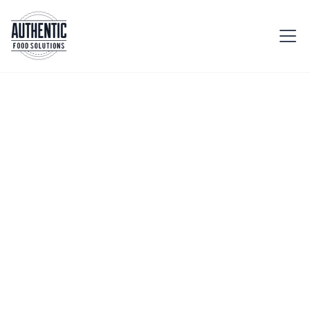
Startseite
Produkte
Trockenfrüchte & Bonbons
Bieten Sie Ihren kleinen
und großen Kunden
eine gesunde und
energiespendende
Alternative an.