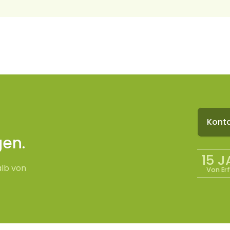
n
Konta
gen.
15 
alb von
Von Er