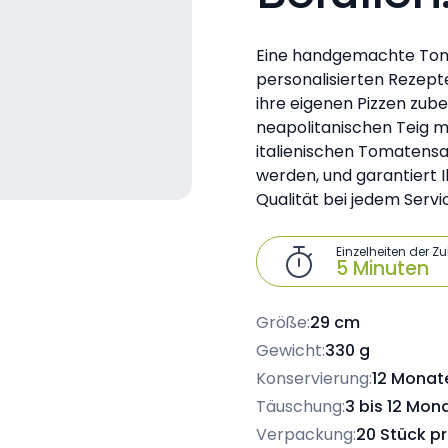
Eine handgemachte Tomat
personalisierten Rezepte
ihre eigenen Pizzen zub
neapolitanischen Teig m
italienischen Tomatensauc
werden, und garantiert I
Qualität bei jedem Servi
Einzelheiten der Z

5 Minuten
Größe:
29 cm
Gewicht:
330 g
Konservierung:
12 Monate
Täuschung:
3 bis 12 Mon
Verpackung:
20 Stück p