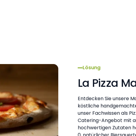
Lösung
La Pizza 
Entdecken Sie unsere M
köstliche handgemachte P
unser Fachwissen als Pi
Catering-Angebot mit au
hochwertigen Zutaten he
0, natürlicher Biersauer