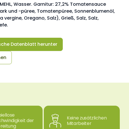
NMEHL, Wasser. Garnitur: 27,2% Tomatensauce
rk und -püree, Tomatenpüree, Sonnenblumenöl,
a vergine, Oregano, Salz), Grieß, Salz, Salz,
efe.
sche Datenblatt herunter
hen
piellose
Keine zusätzlichen
hwindigkeit der
Mitarbeiter
reitung