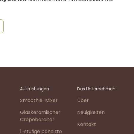
Ausrüstungen
Das Unternehmen
Smoothie-Mixer
Über
Glaskeramischer
Neuigkeiten
Crêpebereiter
Kontakt
1-stufige beheizte