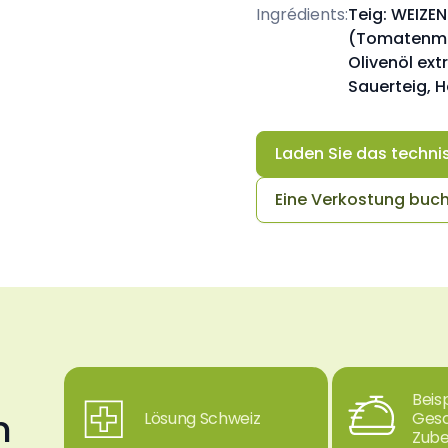
Ingrédients:
Teig: WEIZE
(Tomatenma
Olivenöl extr
Sauerteig, H
Laden Sie das techni
Eine Verkostung buc
Beis
n
Lösung Schweiz
Gesc
Zube