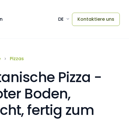
en
DE
Kontaktiere uns
e
Pizzas
anische Pizza -
oter Boden,
ht, fertig zum
.