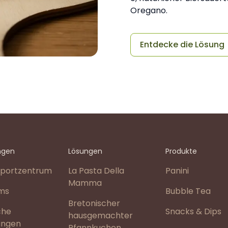
Oregano.
Entdecke die Lösung
ngen
Lösungen
Produkte
portzentrum
La Pasta Della
Panini
Mamma
ms
Bubble Tea
Bretonischer
che
Snacks & Dips
hausgemachter
ungen
Pfannkuchen