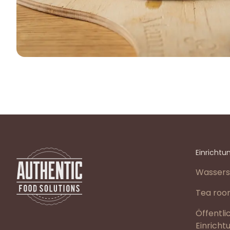
Einrichtu
Wassers
Tea roo
Öffentli
Einricht