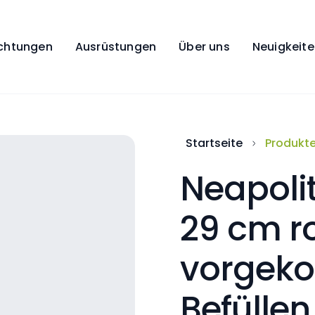
ichtungen
Ausrüstungen
Über uns
Neuigkeit
Startseite
Produkt
Neapolit
29 cm r
vorgekoc
Befüllen