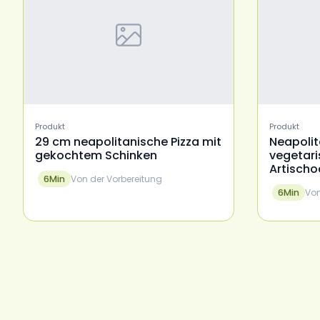
Produkt
Produkt
29 cm neapolitanische Pizza mit
Neapolit
gekochtem Schinken
vegetari
Artisch
Von der Vorbereitung
6
Min
Von
6
Min