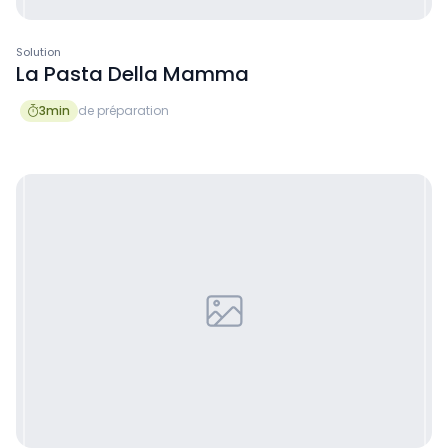
Solution
La Pasta Della Mamma
3
min
de préparation
