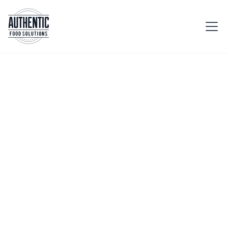
Accueil
Etablissement
Buvettes
Optimisez votre
buvette avec des
encas pratiques et
délicieux