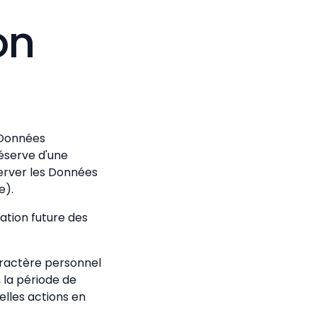
on
 Données
réserve d'une
server les Données
e).
ation future des
ractère personnel
 la période de
elles actions en