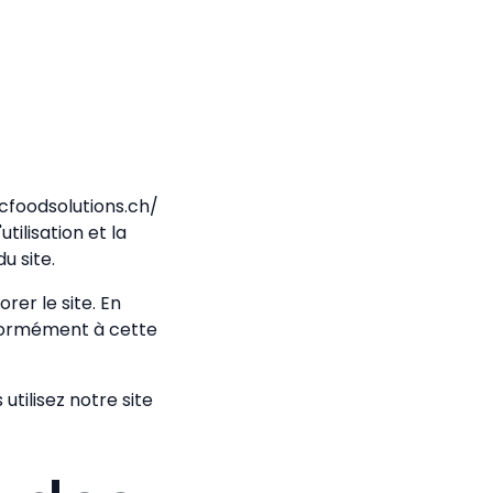
icfoodsolutions.ch/
tilisation et la
u site.
rer le site. En
onformément à cette
tilisez notre site