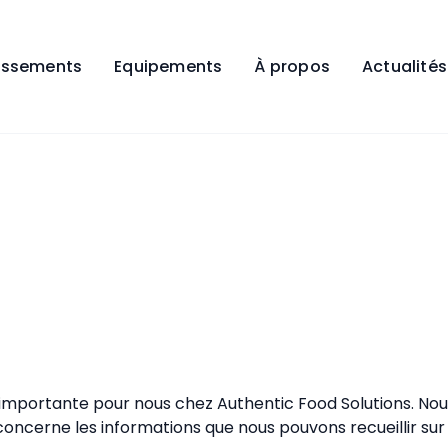
lissements
Equipements
À propos
Actualités
ique de
dentialité
t importante pour nous chez Authentic Food Solutions. No
 concerne les informations que nous pouvons recueillir sur