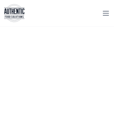
Accueil
Etablissement
Escape Game
Ajoutez du goût à
l'aventure avec nos
encas