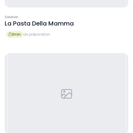
Solution
La Pasta Della Mamma
3
min
de préparation
