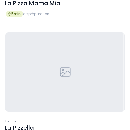
La Pizza Mama Mia
5
min
de préparation

Solution
La Pizzella