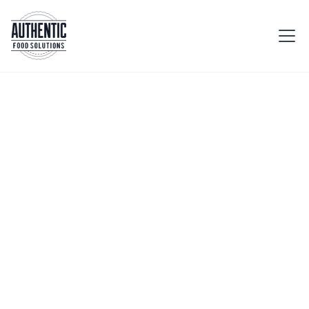
Accueil
Etablissement
Fitness
Boostez vos membres
avec des encas sains
et énergétiques