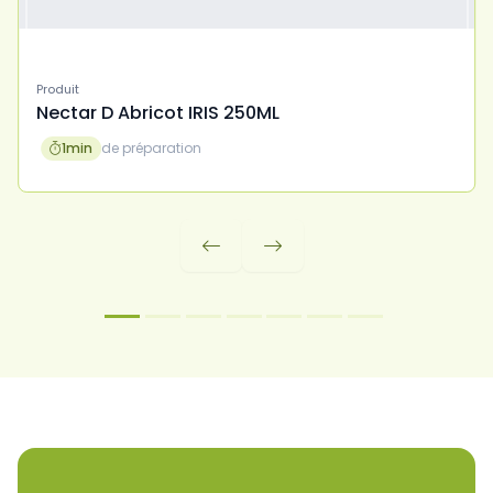
Produit
Nectar D Abricot IRIS 250ML
1
min
de préparation


