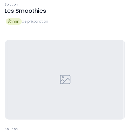
Solution
Les Smoothies
1
min
de préparation

Solution