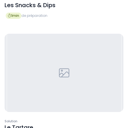
Les Snacks & Dips
1
min
de préparation

Solution
Le Tartare