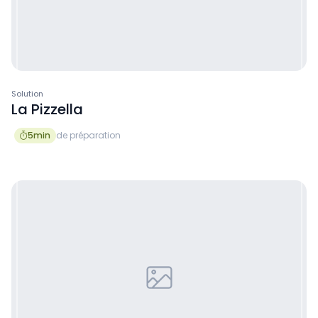
Solution
La Pizzella
5
min
de préparation
