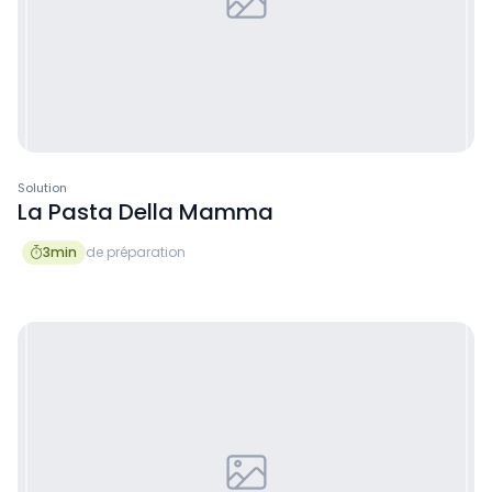
Solution
La Pasta Della Mamma
3
min
de préparation
