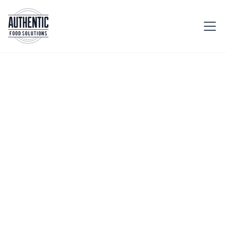
Accueil
Etablissement
Bars & Restaurants
Bars & Restaurants


Restauration
Restaurants
collective