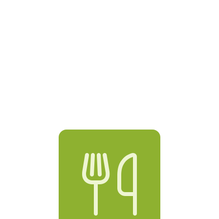


Tea rooms
Buvettes

Bars
