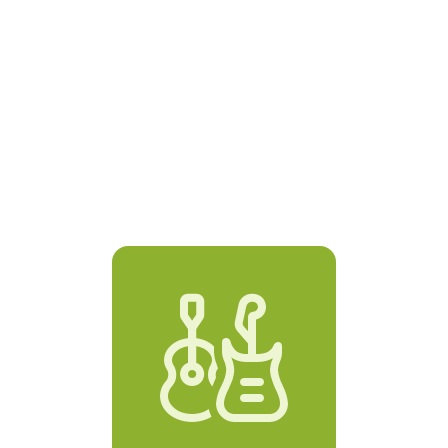
Schausteller
Catering


Private Feiern
Food Truck
