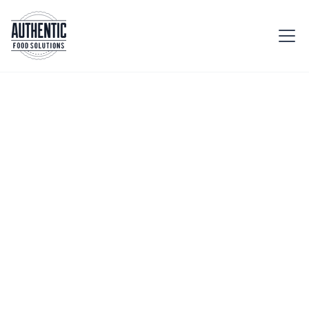
Startseite
Gründung
Erlebnisreich
Erlebnisreich


Geburtstage
Festivals

