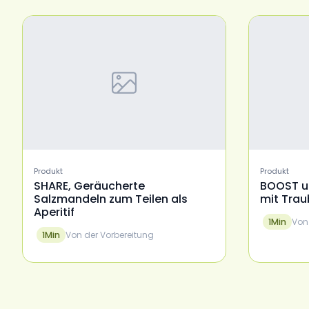
Produkt
Produkt
SHARE, Geräucherte
BOOST u
Salzmandeln zum Teilen als
mit Trau
Aperitif
Von
1
Min
Von der Vorbereitung
1
Min