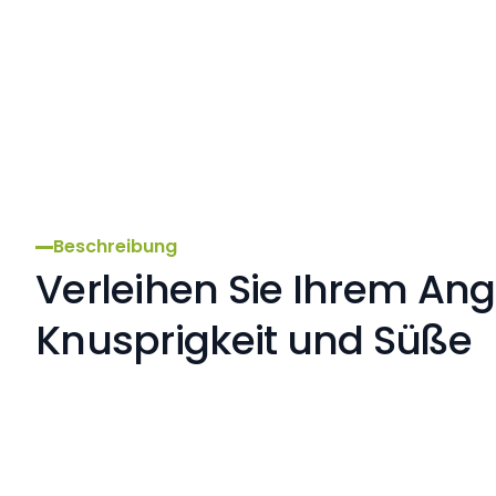
fitness comme encas et "REBOOST" ou pour les ciné
vendre pendant les inter-matchs.
Beschreibung
Verleihen Sie Ihrem An
Knusprigkeit und Süße