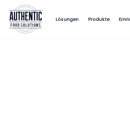
Lösungen
Produkte
Einr
Startseite
Lösungen
Fancy Food (Trockenfrüchte und Süßigkeiten)
Verleihen Sie
unseren
getrockneten