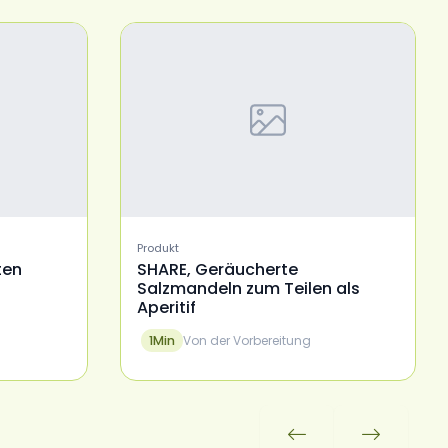
Produkt
ten
SHARE, Geräucherte
Salzmandeln zum Teilen als
Aperitif
Von der Vorbereitung
1
Min

