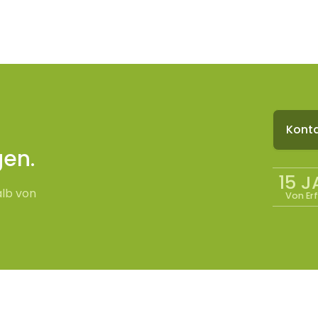
n
Konta
gen.
15 
alb von
Von Er