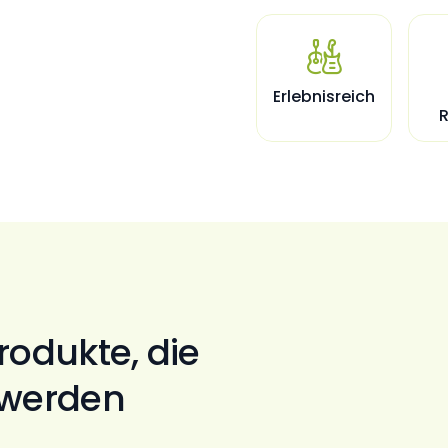

Erlebnisreich
R
rodukte, die
 werden