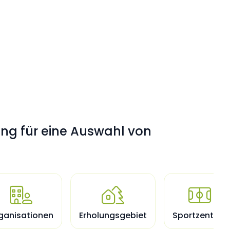
ung für eine Auswahl von



ganisationen
Erholungsgebiet
Sportzentren