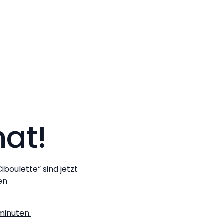
at!
oulette“ sind jetzt
en
minuten.