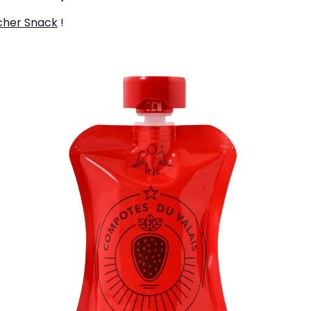
scher Snack
!