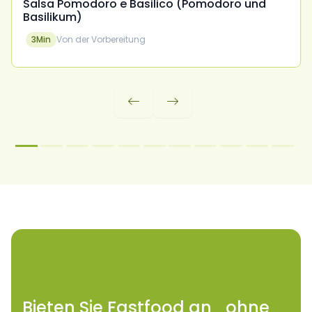
Salsa Pomodoro e Basilico (Pomodoro und
Basilikum)
3
Min
Von der Vorbereitung


Bieten Sie Fastfood an ohne