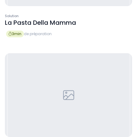
Solution
La Pasta Della Mamma
3
min
de préparation
