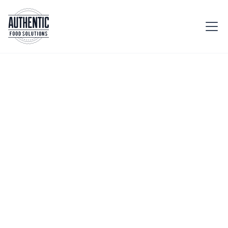
Accueil
Etablissement
Piscines
Rafraîchissez vos
nageurs avec des
encas légers et
hydratants