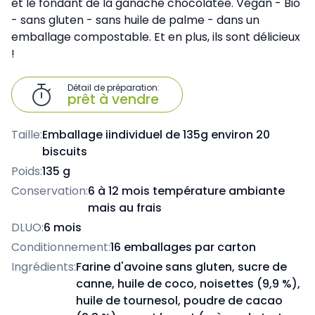
et le fondant de la ganache chocolatée. Végan - Bio
- sans gluten - sans huile de palme - dans un
emballage compostable. Et en plus, ils sont délicieux
!
Détail de préparation:

prêt à vendre
Taille:
Emballage iindividuel de 135g environ 20
biscuits
Poids:
135 g
Conservation:
6 à 12 mois température ambiante
mais au frais
DLUO:
6 mois
Conditionnement:
16 emballages par carton
Ingrédients:
Farine d'avoine sans gluten, sucre de
canne, huile de coco, noisettes (9,9 %),
huile de tournesol, poudre de cacao