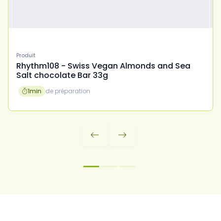
Produit
Rhythm108 - Swiss Vegan Almonds and Sea
Salt chocolate Bar 33g
1
min
de préparation


